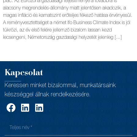
piac. Az Eurozóna gazdasági teljesítménye a továbbra is
alacsony megrendelés-állomány miatt jelentősen akadozik, a
magas infláció és kamatszint erőteljes fékező hatása érvényesül.
A reményvesztettséget a német Ifo Business Climate Index is jól
tükrözi, az év első felére jellemző bizalom lassan kezd
lecsengeni, Németország gazdasági helyzetét jelenleg […]
Kapcsolat
Keressen minket bizalommal, munkatársaink
készséggel állnak rendelkezésére.