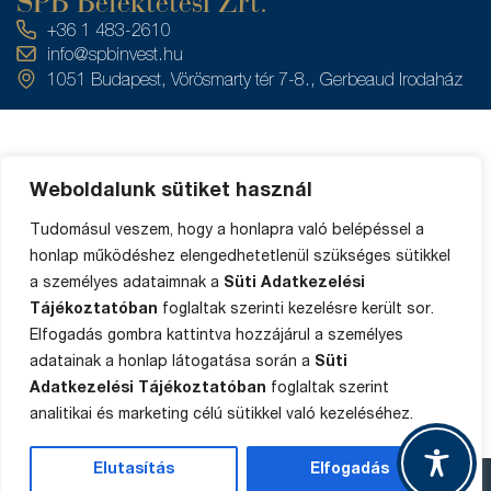
SPB Befektetési Zrt.
+36 1 483-2610
info@spbinvest.hu
1051 Budapest, Vörösmarty tér 7-8., Gerbeaud Irodaház
Weboldalunk sütiket használ
Rólunk
Filozófiánk
Közzétételek
Értékpapírszámla
Tudomásul veszem, hogy a honlapra való belépéssel a
Adatkezelés
egyenleg
honlap működéshez elengedhetetlenül szükséges sütikkel
Private Banking
a személyes adataimnak a
Süti Adatkezelési
Impresszum
Ügyféltájékoztató
Tájékoztatóban
foglaltak szerinti kezelésre került sor.
Média
Elfogadás gombra kattintva hozzájárul a személyes
Sütik
Panaszkezelés
adatainak a honlap látogatása során a
Süti
Oldaltérkép
Adatkezelési Tájékoztatóban
foglaltak szerint
analitikai és marketing célú sütikkel való kezeléséhez.
Elutasítás
Elfogadás
Copyright © 2015-2025 SPB Befektetési Zrt.