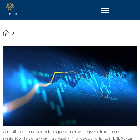
A múlt hét makrogazdasági eseményei egyértelműen azt
mutatták, hogy a világgazdaság új szakaszba lépett. Miközben