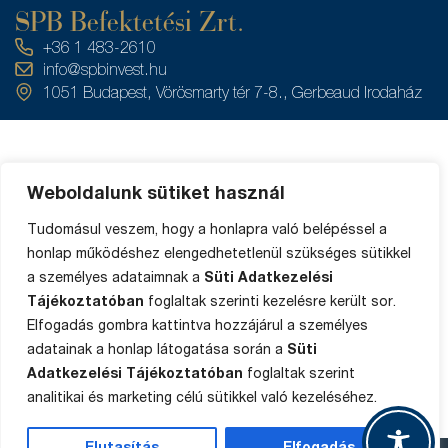
SPB Befektetési Zrt.
+36 1 483-2610
info@spbinvest.hu
1051 Budapest, Vörösmarty tér 7-8., Gerbeaud Irodaház
Weboldalunk sütiket használ
Rólunk
Filozófiánk
Közzétételek
Értékpapírszámla
Tudomásul veszem, hogy a honlapra való belépéssel a
Adatkezelés
egyenleg
honlap működéshez elengedhetetlenül szükséges sütikkel
Private Banking
a személyes adataimnak a
Süti Adatkezelési
Impresszum
Ügyféltájékoztató
Tájékoztatóban
foglaltak szerinti kezelésre került sor.
Média
Elfogadás gombra kattintva hozzájárul a személyes
Sütik
Panaszkezelés
adatainak a honlap látogatása során a
Süti
Oldaltérkép
Adatkezelési Tájékoztatóban
foglaltak szerint
analitikai és marketing célú sütikkel való kezeléséhez.