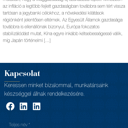
az infláció a legtöbb fejlett gazdaságban továbbra sem tért vissza
tartósan a jegybanki célokhoz, a növekedési kilátások
régiónként jelentősen eltérnek. Az Egyesült Államok gazdasága
továbbra is ellenállónak bizonyul, Európa fokozatos
stabilizálódást mutat, Kína egyre inkább kétsebességessé válik,
míg Japán történelmi […]
Kapcsolat
Keressen minket bizalommal, munkatársaink
készséggel állnak rendelkezésére.