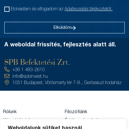
Elolvastam és elfogadom az
Adatkezelési tájékoztatót.
Elküldöm
A weboldal frissítés, fejlesztés alatt áll.
SPB Befektetési Zrt.
+36 1 483-2610
info@spbinvest.hu
1051 Budapest, Vörösmarty tér 7-8., Gerbeaud Irodaház
Rólunk
Filozófiánk
Közzétételek
Értékpapírszámla
Weboldalunk sütiket használ