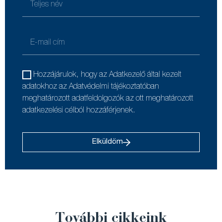
Hozzájárulok, hogy az Adatkezelő által kezelt
adatokhoz az Adatvédelmi tájékoztatóban
meghatározott adatfeldolgozók az ott meghatározott
adatkezelési célból hozzáférjenek.
Elküldöm
További cikkeink