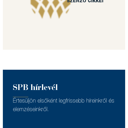
SZERZŐ CIKKEI
SPB hírlevél
Értesüljön elsőként legfrissebb híreinkről és
elemzéseinkről.