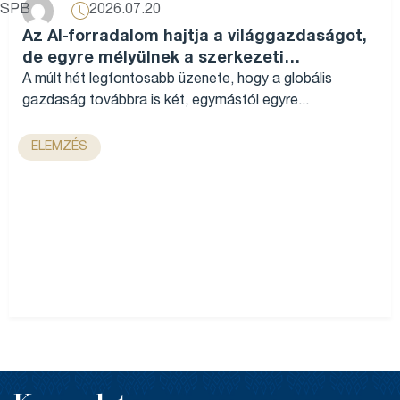
2026.07.20
SPB
Az AI-forradalom hajtja a világgazdaságot,
de egyre mélyülnek a szerkezeti
különbségek...
A múlt hét legfontosabb üzenete, hogy a globális
gazdaság továbbra is két, egymástól egyre...
ELEMZÉS