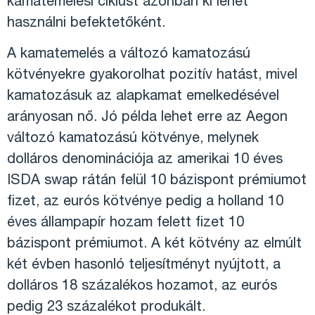
kamatemelési ciklust azonban ki lehet
használni befektetőként.
A kamatemelés a változó kamatozású
kötvényekre gyakorolhat pozitív hatást, mivel
kamatozásuk az alapkamat emelkedésével
arányosan nő. Jó példa lehet erre az Aegon
változó kamatozású kötvénye, melynek
dolláros denominációja az amerikai 10 éves
ISDA swap rátán felül 10 bázispont prémiumot
fizet, az eurós kötvénye pedig a holland 10
éves állampapír hozam felett fizet 10
bázispont prémiumot. A két kötvény az elmúlt
két évben hasonló teljesítményt nyújtott, a
dolláros 18 százalékos hozamot, az eurós
pedig 23 százalékot produkált.