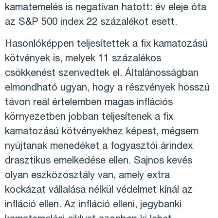
kamatemelés is negatívan hatott: év eleje óta
az S&P 500 index 22 százalékot esett.
Hasonlóképpen teljesítettek a fix kamatozású
kötvények is, melyek 11 százalékos
csökkenést szenvedtek el. Általánosságban
elmondható ugyan, hogy a részvények hosszú
távon reál értelemben magas inflációs
környezetben jobban teljesítenek a fix
kamatozású kötvényekhez képest, mégsem
nyújtanak menedéket a fogyasztói árindex
drasztikus emelkedése ellen. Sajnos kevés
olyan eszközosztály van, amely extra
kockázat vállalása nélkül védelmet kínál az
infláció ellen. Az infláció elleni, jegybanki