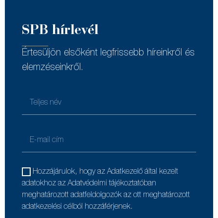
SPB hírlevél
Értesüljön elsőként legfrissebb híreinkről és
elemzéseinkről.
Hozzájárulok, hogy az Adatkezelő által kezelt
adatokhoz az Adatvédelmi tájékoztatóban
meghatározott adatfeldolgozók az ott meghatározott
adatkezelési célból hozzáférjenek.