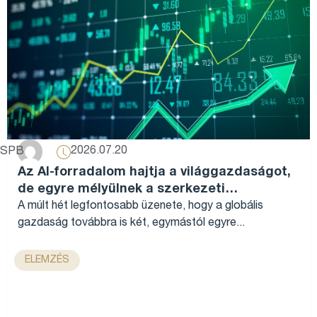
2026.07.20
SPB
Az AI-forradalom hajtja a világgazdaságot,
de egyre mélyülnek a szerkezeti
különbségek...
A múlt hét legfontosabb üzenete, hogy a globális
gazdaság továbbra is két, egymástól egyre...
ELEMZÉS