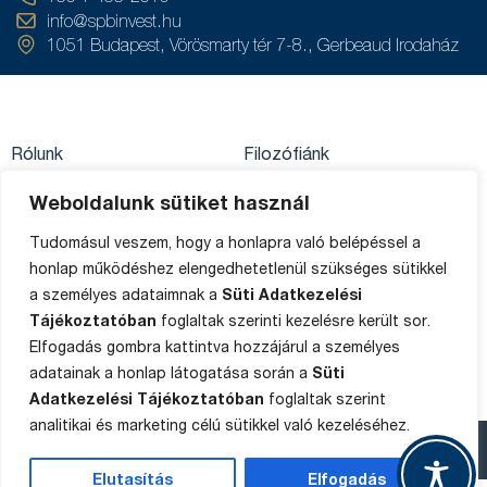
info@spbinvest.hu
1051 Budapest, Vörösmarty tér 7-8., Gerbeaud Irodaház
Rólunk
Filozófiánk
Közzétételek
Értékpapírszámla
Weboldalunk sütiket használ
Adatkezelés
egyenleg
Private Banking
Tudomásul veszem, hogy a honlapra való belépéssel a
Impresszum
Ügyféltájékoztató
honlap működéshez elengedhetetlenül szükséges sütikkel
Média
a személyes adataimnak a
Süti Adatkezelési
Sütik
Panaszkezelés
Tájékoztatóban
foglaltak szerinti kezelésre került sor.
Elfogadás gombra kattintva hozzájárul a személyes
Oldaltérkép
adatainak a honlap látogatása során a
Süti
Adatkezelési Tájékoztatóban
foglaltak szerint
analitikai és marketing célú sütikkel való kezeléséhez.
Copyright © 2015-2025 SPB Befektetési Zrt.
Elutasítás
Elfogadás