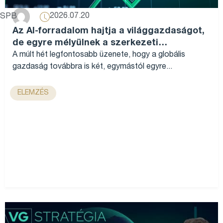
2026.07.20
SPB
Az AI-forradalom hajtja a világgazdaságot,
de egyre mélyülnek a szerkezeti
különbségek...
A múlt hét legfontosabb üzenete, hogy a globális
gazdaság továbbra is két, egymástól egyre...
ELEMZÉS