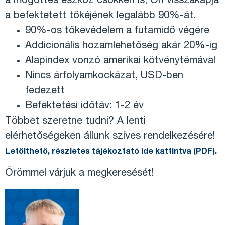
a mögöttes eszköz csökken is, Ön visszakapja
a befektetett tőkéjének legalább 90%-át.
90%-os tőkevédelem a futamidő végére
Addicionális hozamlehetőség akár 20%-ig
Alapindex vonzó amerikai kötvénytémával
Nincs árfolyamkockázat, USD-ben
fedezett
Befektetési időtáv: 1-2 év
Többet szeretne tudni? A lenti
elérhetőségeken állunk szíves rendelkezésére!
Letölthető, részletes tájékoztató ide kattintva (PDF).
Örömmel várjuk a megkeresését!