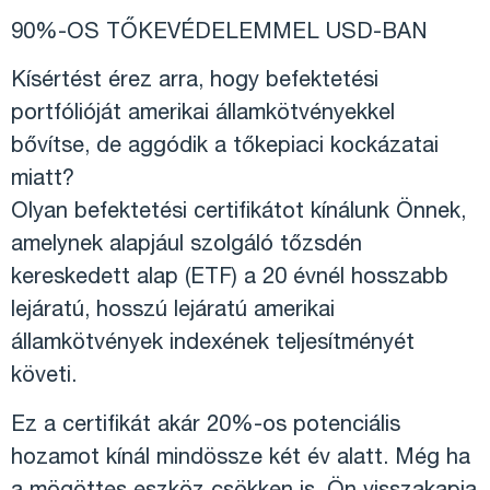
90%-OS TŐKEVÉDELEMMEL USD-BAN
Kísértést érez arra, hogy befektetési
portfólióját amerikai államkötvényekkel
bővítse, de aggódik a tőkepiaci kockázatai
miatt?
Olyan befektetési certifikátot kínálunk Önnek,
amelynek alapjául szolgáló tőzsdén
kereskedett alap (ETF) a 20 évnél hosszabb
lejáratú, hosszú lejáratú amerikai
államkötvények indexének teljesítményét
követi.
Ez a certifikát akár 20%-os potenciális
hozamot kínál mindössze két év alatt. Még ha