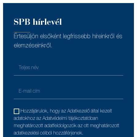
SPB hírlevél
Értesüljön elsőként legfrissebb híreinkről és
elemzéseinkről.
Hozzájárulok, hogy az Adatkezelő által kezelt
adatokhoz az Adatvédelmi tájékoztatóban
meghatározott adatfeldolgozók az ott meghatározott
adatkezelési célból hozzáférjenek.