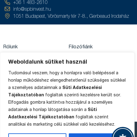
+36 1 483-2610
info@spbinvest.hu
1051 Budapest, Vörösmarty tér 7-8., Gerbeaud Irodaház
Rólunk
Filozófiánk
Közzétételek
Értékpapírszámla
Weboldalunk sütiket használ
Adatkezelés
egyenleg
Private Banking
Tudomásul veszem, hogy a honlapra való belépéssel a
Impresszum
Ügyféltájékoztató
honlap működéshez elengedhetetlenül szükséges sütikkel
Média
Sütik
a személyes adataimnak a
Süti Adatkezelési
Panaszkezelés
Tájékoztatóban
foglaltak szerinti kezelésre került sor.
Oldaltérkép
Elfogadás gombra kattintva hozzájárul a személyes
adatainak a honlap látogatása során a
Süti
Adatkezelési Tájékoztatóban
foglaltak szerint
analitikai és marketing célú sütikkel való kezeléséhez.
Copyright © 2015-2025 SPB Befektetési Zrt.