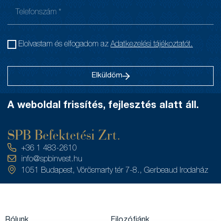
Elolvastam és elfogadom az
Adatkezelési tájékoztatót.
Elküldöm
A weboldal frissítés, fejlesztés alatt áll.
SPB Befektetési Zrt.
+36 1 483-2610
info@spbinvest.hu
1051 Budapest, Vörösmarty tér 7-8., Gerbeaud Irodaház
Rólunk
Filozófiánk