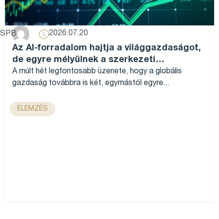
2026.07.20
SPB
Az AI-forradalom hajtja a világgazdaságot,
de egyre mélyülnek a szerkezeti
különbségek...
A múlt hét legfontosabb üzenete, hogy a globális
gazdaság továbbra is két, egymástól egyre...
ELEMZÉS