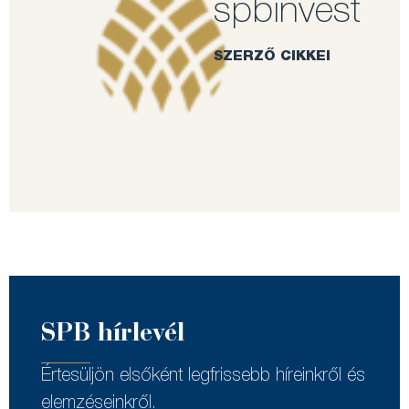
spbinvest
SZERZŐ CIKKEI
SPB hírlevél
Értesüljön elsőként legfrissebb híreinkről és
elemzéseinkről.