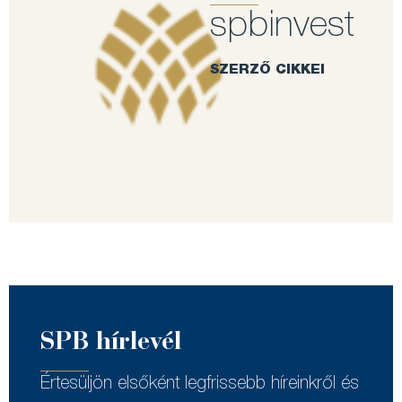
spbinvest
SZERZŐ CIKKEI
SPB hírlevél
Értesüljön elsőként legfrissebb híreinkről és