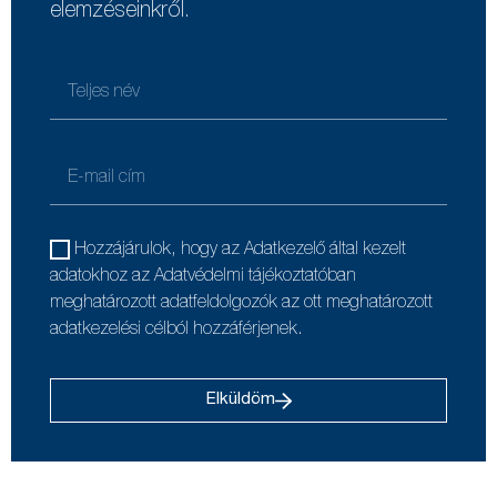
elemzéseinkről.
Hozzájárulok, hogy az Adatkezelő által kezelt
adatokhoz az Adatvédelmi tájékoztatóban
meghatározott adatfeldolgozók az ott meghatározott
adatkezelési célból hozzáférjenek.
Elküldöm