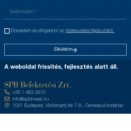
Elolvastam és elfogadom az
Adatkezelési tájékoztatót.
Elküldöm
A weboldal frissítés, fejlesztés alatt áll.
SPB Befektetési Zrt.
+36 1 483-2610
info@spbinvest.hu
1051 Budapest, Vörösmarty tér 7-8., Gerbeaud Irodaház