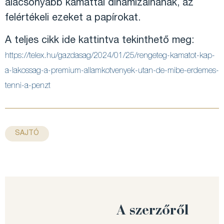
alacsonyabb kamattal dinamizálnának, az
felértékeli ezeket a papírokat.
A teljes cikk ide kattintva tekinthető meg:
https://telex.hu/gazdasag/2024/01/25/rengeteg-kamatot-kap-
a-lakossag-a-premium-allamkotvenyek-utan-de-mibe-erdemes-
tenni-a-penzt
SAJTÓ
A szerzőről