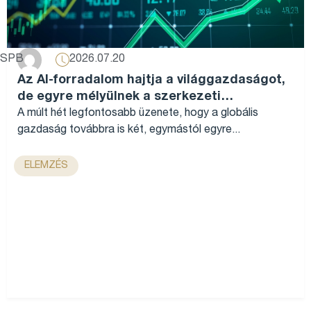
2026.07.20
SPB
Az AI-forradalom hajtja a világgazdaságot,
de egyre mélyülnek a szerkezeti
különbségek...
A múlt hét legfontosabb üzenete, hogy a globális
gazdaság továbbra is két, egymástól egyre...
ELEMZÉS