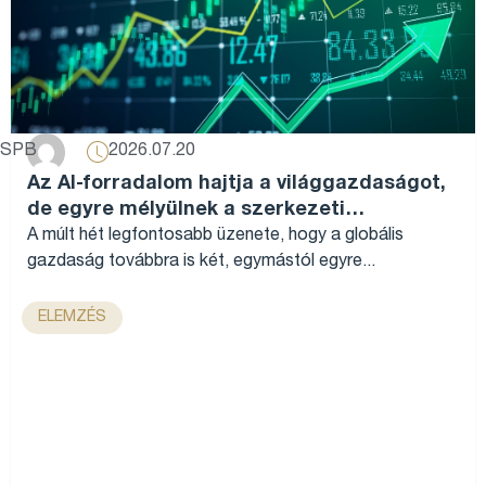
2026.07.20
SPB
Az AI-forradalom hajtja a világgazdaságot,
de egyre mélyülnek a szerkezeti
különbségek...
A múlt hét legfontosabb üzenete, hogy a globális
gazdaság továbbra is két, egymástól egyre...
ELEMZÉS