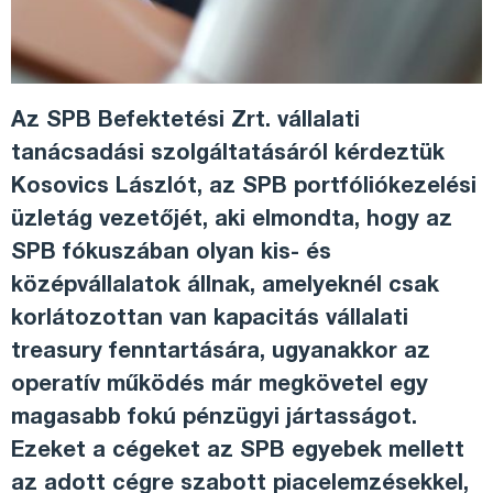
Az SPB Befektetési Zrt. vállalati
tanácsadási szolgáltatásáról kérdeztük
Kosovics Lászlót, az SPB portfóliókezelési
üzletág vezetőjét, aki elmondta, hogy az
SPB fókuszában olyan kis- és
középvállalatok állnak, amelyeknél csak
korlátozottan van kapacitás vállalati
treasury fenntartására, ugyanakkor az
operatív működés már megkövetel egy
magasabb fokú pénzügyi jártasságot.
Ezeket a cégeket az SPB egyebek mellett
az adott cégre szabott piacelemzésekkel,