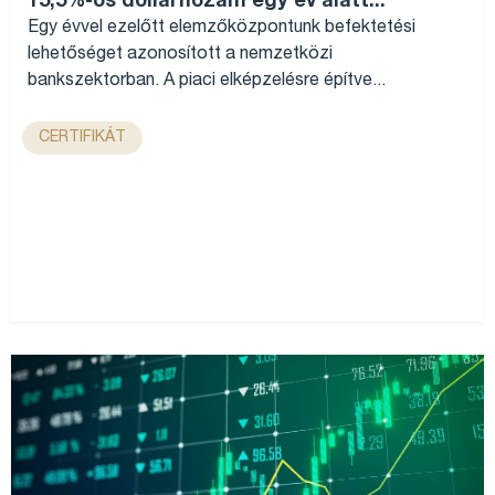
15,5%-os dollárhozam egy év alatt...
Egy évvel ezelőtt elemzőközpontunk befektetési
lehetőséget azonosított a nemzetközi
bankszektorban. A piaci elképzelésre építve...
CERTIFIKÁT