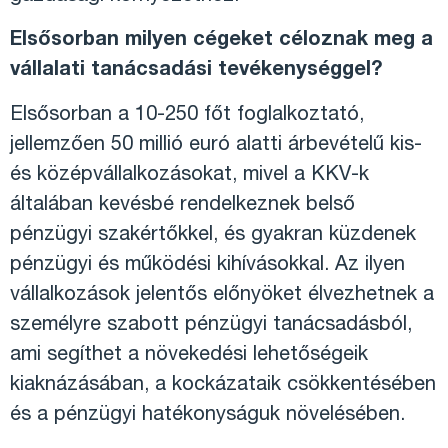
Elsősorban milyen cégeket céloznak meg a
vállalati tanácsadási tevékenységgel?
Elsősorban a 10-250 főt foglalkoztató,
jellemzően 50 millió euró alatti árbevételű kis-
és középvállalkozásokat, mivel a KKV-k
általában kevésbé rendelkeznek belső
pénzügyi szakértőkkel, és gyakran küzdenek
pénzügyi és működési kihívásokkal. Az ilyen
vállalkozások jelentős előnyöket élvezhetnek a
személyre szabott pénzügyi tanácsadásból,
ami segíthet a növekedési lehetőségeik
kiaknázásában, a kockázataik csökkentésében
és a pénzügyi hatékonyságuk növelésében.