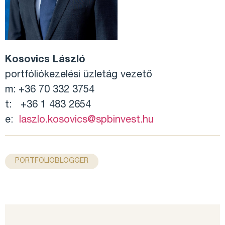
Kosovics László
portfóliókezelési üzletág vezető
m: +36 70 332 3754
t: +36 1 483 2654
e:
laszlo.kosovics@spbinvest.hu
PORTFOLIOBLOGGER