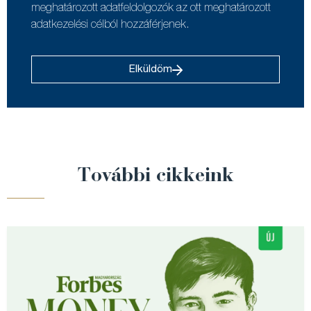
meghatározott adatfeldolgozók az ott meghatározott
adatkezelési célból hozzáférjenek.
Elküldöm
További cikkeink