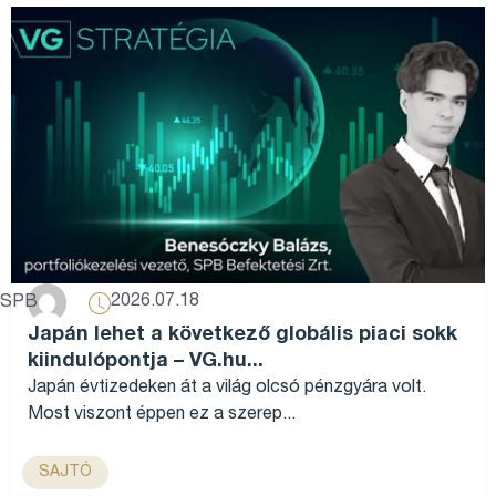
2026.07.18
SPB
Japán lehet a következő globális piaci sokk
kiindulópontja – VG.hu...
Japán évtizedeken át a világ olcsó pénzgyára volt.
Most viszont éppen ez a szerep...
SAJTÓ