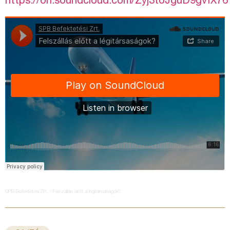
https://on.soundcloud.com/Zyj3toJguD9gvfX76
·
SPB Befektetési Zrt.
Felszállás előtt a légitársaságok?