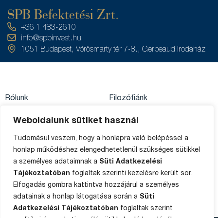
SPB Befektetési Zrt.
+36 1 483-2610
info@spbinvest.hu
1051 Budapest, Vörösmarty tér 7-8., Gerbeaud Irodaház
Rólunk
Filozófiánk
Közzétételek
Értékpapírszámla
Weboldalunk sütiket használ
Adatkezelés
egyenleg
Private Banking
Tudomásul veszem, hogy a honlapra való belépéssel a
Impresszum
Ügyféltájékoztató
honlap működéshez elengedhetetlenül szükséges sütikkel
Média
a személyes adataimnak a
Süti Adatkezelési
Sütik
Panaszkezelés
Tájékoztatóban
foglaltak szerinti kezelésre került sor.
Oldaltérkép
Elfogadás gombra kattintva hozzájárul a személyes
adatainak a honlap látogatása során a
Süti
Adatkezelési Tájékoztatóban
foglaltak szerint