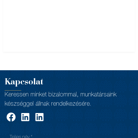
Kapcsolat
Keressen minket bizalommal, munkatársaink
készséggel állnak rendelkezésére.