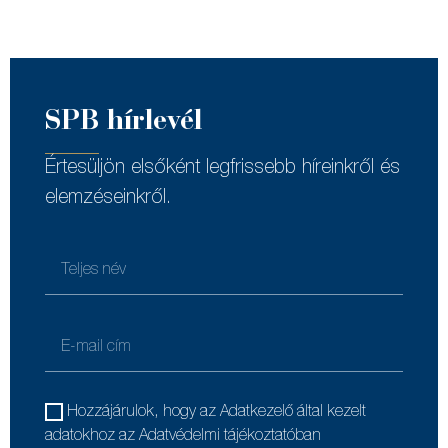
SPB hírlevél
Értesüljön elsőként legfrissebb híreinkről és
elemzéseinkről.
Hozzájárulok, hogy az Adatkezelő által kezelt
adatokhoz az Adatvédelmi tájékoztatóban