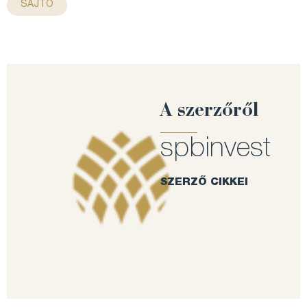
SAJTÓ
A szerzőről
spbinvest
SZERZŐ CIKKEI