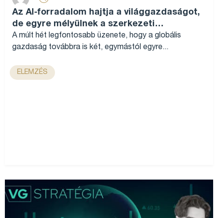
Az AI-forradalom hajtja a világgazdaságot,
de egyre mélyülnek a szerkezeti
különbségek...
A múlt hét legfontosabb üzenete, hogy a globális
gazdaság továbbra is két, egymástól egyre...
ELEMZÉS