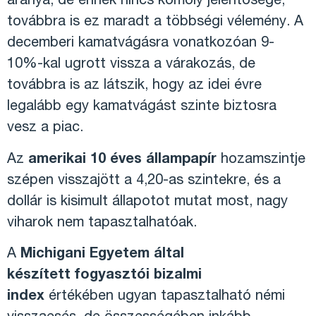
aránya, de ennek nincs komoly jelentősége,
továbbra is ez maradt a többségi vélemény. A
decemberi kamatvágásra vonatkozóan 9-
10%-kal ugrott vissza a várakozás, de
továbbra is az látszik, hogy az idei évre
legalább egy kamatvágást szinte biztosra
vesz a piac.
Az
amerikai 10 éves állampapír
hozamszintje
szépen visszajött a 4,20-as szintekre, és a
dollár is kisimult állapotot mutat most, nagy
viharok nem tapasztalhatóak.
A
Michigani Egyetem által
készített fogyasztói bizalmi
index
értékében ugyan tapasztalható némi