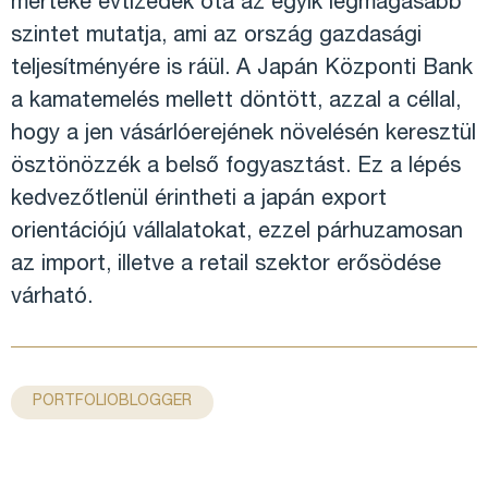
mértéke évtizedek óta az egyik legmagasabb
szintet mutatja, ami az ország gazdasági
teljesítményére is ráül. A Japán Központi Bank
a kamatemelés mellett döntött, azzal a céllal,
hogy a jen vásárlóerejének növelésén keresztül
ösztönözzék a belső fogyasztást. Ez a lépés
kedvezőtlenül érintheti a japán export
orientációjú vállalatokat, ezzel párhuzamosan
az import, illetve a retail szektor erősödése
várható.
PORTFOLIOBLOGGER