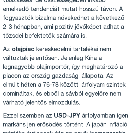
visszaesés, de összességében inkább
emelkedő tendenciát mutat hosszú távon. A
fogyasztók bizalma növekedhet a következő
2-3 hónapban, ami pozitív jövőképet adhat a
tőzsdei befektetők számára is.
Az
olajpiac
kereskedelmi tartalékai nem
változtak jelentősen. Jelenleg Kína a
legnagyobb olajimportőr, így meghatározó a
piacon az ország gazdasági állapota. Az
elmúlt héten a 76-78 közötti árfolyam szintek
domináltak, és ebből a sávból egyelőre nem
várható jelentős elmozdulás.
Ezzel szemben az
USD-JPY
árfolyamban igen
markáns jen erősödés történt. A japán infláció