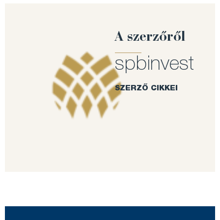
A szerzőről
spbinvest
SZERZŐ CIKKEI