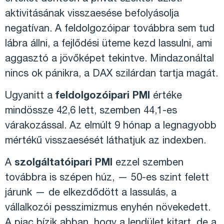
aktivitásának visszaesése befolyásolja
negatívan. A feldolgozóipar továbbra sem tud
lábra állni, a fejlődési üteme kezd lassulni, ami
aggasztó a jövőképet tekintve. Mindazonáltal
nincs ok pánikra, a DAX szilárdan tartja magát.
Ugyanitt a
feldolgozóipari PMI
értéke
mindössze 42,6 lett, szemben 44,1-es
várakozással.
Az elmúlt 9 hónap a legnagyobb
mértékű visszaesését láthatjuk az indexben.
A
szolgáltatóipari PMI
ezzel szemben
továbbra is szépen húz, — 50-es szint felett
járunk — de elkezdődött a lassulás, a
vállalkozói pesszimizmus enyhén növekedett.
A piac bízik abban, hogy a lendület kitart, de a