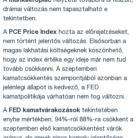
A
munkaerőpiac
helyzete továbbra is feszült,
drámai változás nem tapasztalható e
tekintetben.
A
PCE Price Index
hozta az előrejelzéseket,
nem történt jelentős változás. Elsősorban a
magas lakhatási költségeknek köszönhető,
hogy az index értéke egy ideje már nem tud
tovább csökkenni. A szeptemberi
kamatcsökkentés szempontjából azonban a
jelenlegi állapot is kedvező, a FED
kamatpolitikája várhatóan nem fog változni.
A
FED kamatvárakozások
tekintetében
enyhe mértékben, 94%-ról 88%-ra csökkent a
szeptemberi első kamatcsökkentést várók