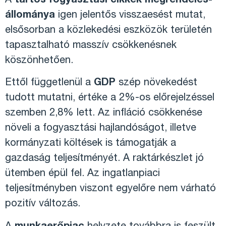
A
tartós fogyasztási cikkek
megrendelés-
állománya
igen jelentős visszaesést mutat,
elsősorban a közlekedési eszközök területén
tapasztalható masszív csökkenésnek
köszönhetően.
Ettől függetlenül a
GDP
szép növekedést
tudott mutatni, értéke a 2%-os előrejelzéssel
szemben 2,8% lett. Az infláció csökkenése
növeli a fogyasztási hajlandóságot, illetve
kormányzati költések is támogatják a
gazdaság teljesítményét. A raktárkészlet jó
ütemben épül fel. Az ingatlanpiaci
teljesítményben viszont egyelőre nem várható
pozitív változás.