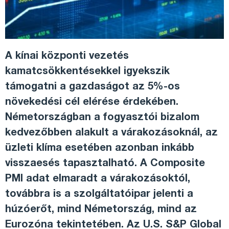
A kínai központi vezetés
kamatcsökkentésekkel igyekszik
támogatni a gazdaságot az 5%-os
növekedési cél elérése érdekében.
Németországban a fogyasztói bizalom
kedvezőbben alakult a várakozásoknál, az
üzleti klíma esetében azonban inkább
visszaesés tapasztalható. A Composite
PMI adat elmaradt a várakozásoktól,
továbbra is a szolgáltatóipar jelenti a
húzóerőt, mind Németország, mind az
Eurozóna tekintetében. Az U.S. S&P Global