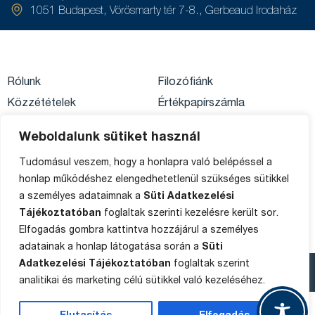
1051 Budapest, Vörösmarty tér 7-8., Gerbeaud Irodaház
Rólunk
Filozófiánk
Közzétételek
Értékpapírszámla
Adatkezelés
egyenleg
Private Banking
Weboldalunk sütiket használ
Impresszum
Ügyféltájékoztató
Tudomásul veszem, hogy a honlapra való belépéssel a
Média
Sütik
honlap működéshez elengedhetetlenül szükséges sütikkel
Panaszkezelés
a személyes adataimnak a
Süti Adatkezelési
Oldaltérkép
Tájékoztatóban
foglaltak szerinti kezelésre került sor.
Elfogadás gombra kattintva hozzájárul a személyes
adatainak a honlap látogatása során a
Süti
Adatkezelési Tájékoztatóban
foglaltak szerint
Copyright © 2015-2025 SPB Befektetési Zrt.
analitikai és marketing célú sütikkel való kezeléséhez.