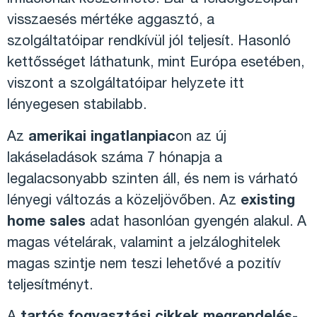
inflációnak köszönhető. Bár a feldolgozóipari
visszaesés mértéke aggasztó, a
szolgáltatóipar rendkívül jól teljesít. Hasonló
kettősséget láthatunk, mint Európa esetében,
viszont a szolgáltatóipar helyzete itt
lényegesen stabilabb.
Az
amerikai ingatlanpiac
on az új
lakáseladások száma 7 hónapja a
legalacsonyabb szinten áll, és nem is várható
lényegi változás a közeljövőben. Az
existing
home sales
adat hasonlóan gyengén alakul. A
magas vételárak, valamint a jelzáloghitelek
magas szintje nem teszi lehetővé a pozitív
teljesítményt.