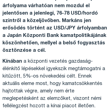
árfolyama várhatóan nem mozdul el
jelentősen a jelenlegi, 76-78 USD/hordó
szintről a közeljövőben. Markáns jen
erősödés történt az USD/JPY árfolyamban
a Japán Központi Bank kamatpolitikájának
köszönhetően, mellyel a belső fogyasztás
ösztönzése a cél.
Kínában
a központi vezetés gazdaság-
élénkítő lépésekkel igyekszik megtámogatni a
kitűzött, 5%-os növekedési célt. Ennek
aktuális eleme most, hogy kamatcsökkentés
hajtottak végre, amely nem érte
meglepetésként az elemzőket, viszont némi
fellélegzést hozott a kínai piacot illetően.