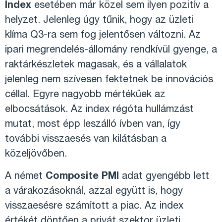
Index
esetében már közel sem ilyen pozitív a
helyzet. Jelenleg úgy tűnik, hogy az üzleti
klíma Q3-ra sem fog jelentősen változni. Az
ipari megrendelés-állomány rendkívül gyenge, a
raktárkészletek magasak, és a vállalatok
jelenleg nem szívesen fektetnek be innovációs
céllal. Egyre nagyobb mértékűek az
elbocsátások. Az index régóta hullámzást
mutat, most épp leszálló ívben van, így
további visszaesés van kilátásban a
közeljövőben.
A német
Composite PMI
adat gyengébb lett
a várakozásoknál, azzal együtt is, hogy
visszaesésre számított a piac. Az index
értékét döntően a privát szektor üzleti