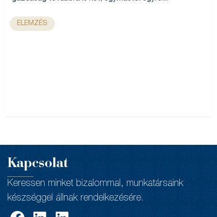
ELEMZÉS
Kapcsolat
Keressen minket bizalommal, munkatársaink
készséggel állnak rendelkezésére.