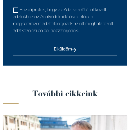
Hozzájárulok, hogy az Adatkezelő által kezelt
adatokhoz az Adatvédelmi tájékoztatóban
meghatározott adatfeldolgozók az ott meghatározott
adatkezelési célból hozzáférjenek.
Elküldöm
További cikkeink