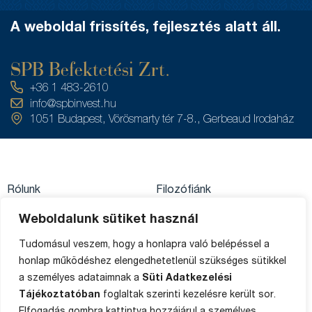
A weboldal frissítés, fejlesztés alatt áll.
SPB Befektetési Zrt.
+36 1 483-2610
info@spbinvest.hu
1051 Budapest, Vörösmarty tér 7-8., Gerbeaud Irodaház
Rólunk
Filozófiánk
Közzétételek
Értékpapírszámla
Weboldalunk sütiket használ
Adatkezelés
egyenleg
Private Banking
Tudomásul veszem, hogy a honlapra való belépéssel a
Impresszum
honlap működéshez elengedhetetlenül szükséges sütikkel
Ügyféltájékoztató
Média
a személyes adataimnak a
Süti Adatkezelési
Sütik
Panaszkezelés
Tájékoztatóban
foglaltak szerinti kezelésre került sor.