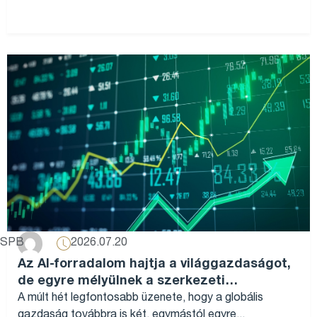
2026.07.20
SPB
Az AI-forradalom hajtja a világgazdaságot,
de egyre mélyülnek a szerkezeti
különbségek...
A múlt hét legfontosabb üzenete, hogy a globális
gazdaság továbbra is két, egymástól egyre...