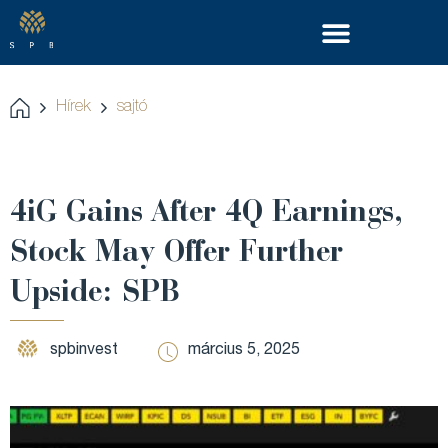
Hírek
sajtó
4iG Gains After 4Q Earnings,
Stock May Offer Further
Upside: SPB
spbinvest
március 5, 2025