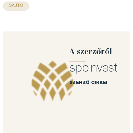
SAJTÓ
A szerzőről
spbinvest
SZERZŐ CIKKEI