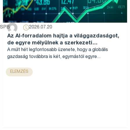
2026.07.20
SPB
Az AI-forradalom hajtja a világgazdaságot,
de egyre mélyülnek a szerkezeti
különbségek...
A múlt hét legfontosabb üzenete, hogy a globális
gazdaság továbbra is két, egymástól egyre...
ELEMZÉS