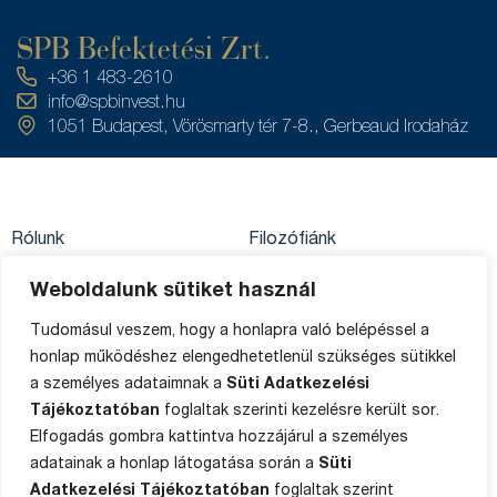
SPB Befektetési Zrt.
+36 1 483-2610
info@spbinvest.hu
1051 Budapest, Vörösmarty tér 7-8., Gerbeaud Irodaház
Rólunk
Filozófiánk
Közzétételek
Értékpapírszámla
Weboldalunk sütiket használ
Adatkezelés
egyenleg
Private Banking
Tudomásul veszem, hogy a honlapra való belépéssel a
Impresszum
Ügyféltájékoztató
honlap működéshez elengedhetetlenül szükséges sütikkel
Média
a személyes adataimnak a
Süti Adatkezelési
Sütik
Panaszkezelés
Tájékoztatóban
foglaltak szerinti kezelésre került sor.
Oldaltérkép
Elfogadás gombra kattintva hozzájárul a személyes
adatainak a honlap látogatása során a
Süti
Adatkezelési Tájékoztatóban
foglaltak szerint