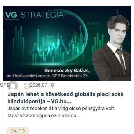
2026.07.18
SPB
Japán lehet a következő globális piaci sokk
kiindulópontja – VG.hu...
Japán évtizedeken át a világ olcsó pénzgyára volt.
Most viszont éppen ez a szerep...
SAJTÓ