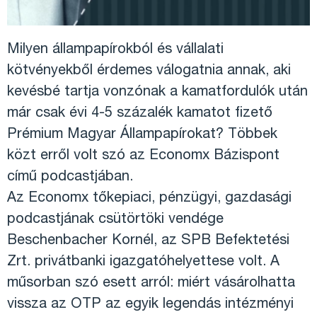
Milyen állampapírokból és vállalati
kötvényekből érdemes válogatnia annak, aki
kevésbé tartja vonzónak a kamatfordulók után
már csak évi 4-5 százalék kamatot fizető
Prémium Magyar Állampapírokat? Többek
közt erről volt szó az Economx Bázispont
című podcastjában.
Az Economx tőkepiaci, pénzügyi, gazdasági
podcastjának csütörtöki vendége
Beschenbacher Kornél, az SPB Befektetési
Zrt. privátbanki igazgatóhelyettese volt. A
műsorban szó esett arról: miért vásárolhatta
vissza az OTP az egyik legendás intézményi