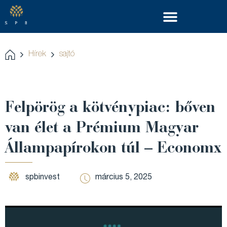
Hírek
sajtó
Felpörög a kötvénypiac: bőven
van élet a Prémium Magyar
Állampapírokon túl – Economx
spbinvest
március 5, 2025