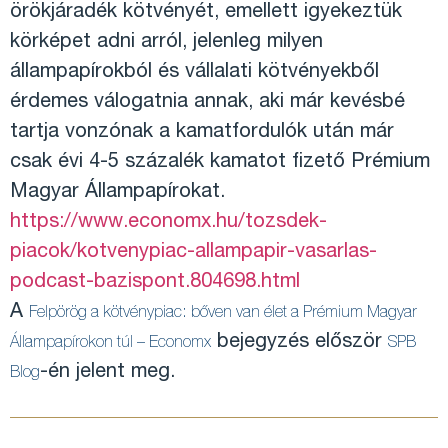
örökjáradék kötvényét, emellett igyekeztük
körképet adni arról, jelenleg milyen
állampapírokból és vállalati kötvényekből
érdemes válogatnia annak, aki már kevésbé
tartja vonzónak a kamatfordulók után már
csak évi 4-5 százalék kamatot fizető Prémium
Magyar Állampapírokat.
https://www.economx.hu/
tozsdek-
piacok/kotvenypiac-
allampapir-vasarlas-
podcast-
bazispont.804698.html
A
Felpörög a kötvénypiac: bőven van élet a Prémium Magyar
bejegyzés először
Állampapírokon túl – Economx
SPB
-én jelent meg.
Blog