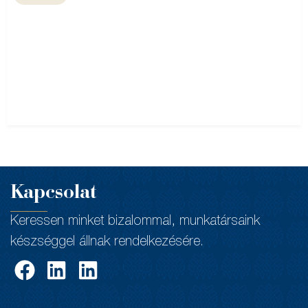
Kapcsolat
Keressen minket bizalommal, munkatársaink
készséggel állnak rendelkezésére.