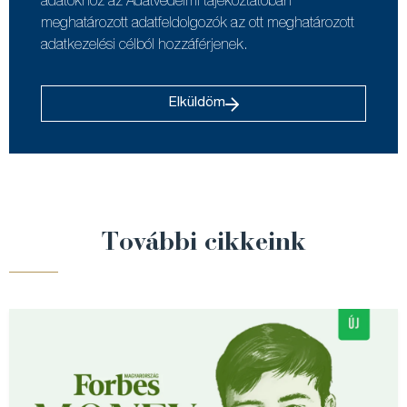
adatokhoz az Adatvédelmi tájékoztatóban
meghatározott adatfeldolgozók az ott meghatározott
adatkezelési célból hozzáférjenek.
Elküldöm
További cikkeink