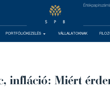
Értékpapírszám
PORTFÓLIÓKEZELÉS
VÁLLALATOKNAK
FILOZ
c, infláció: Miért ér