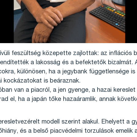
üli feszültség közepette zajlottak: az inflációs 
ítették a lakosság és a befektetők bizalmát. A po
okra, különösen, ha a jegybank függetlensége is 
i kockázatokat is beáraznak.
an van a piacról, a jen gyenge, a hazai kereslet 
rad el, ha a japán tőke hazaáramlik, annak követ
eresletvezérelt modell szerint alakul. Ehelyett a g
ány, és a belső piacvédelmi torzulások emelik az