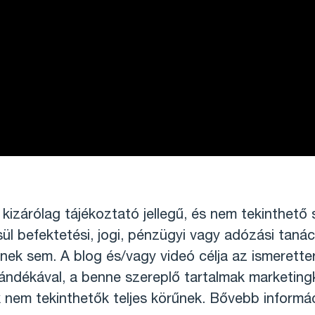
kizárólag tájékoztató jellegű, és nem tekinthető 
sül befektetési, jogi, pénzügyi vagy adózási tanác
ek sem. A blog és/vagy videó célja az ismerette
ndékával, a benne szereplő tartalmak marketing
nem tekinthetők teljes körűnek. Bővebb informáci