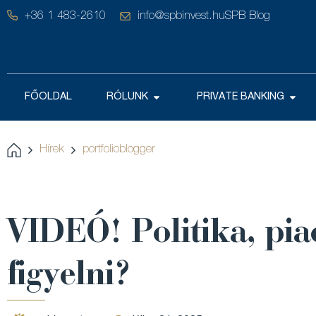
+36 1 483-2610
info@spbinvest.hu
SPB Blog
FŐOLDAL
RÓLUNK
PRIVATE BANKING
Hírek
portfolioblogger
VIDEÓ! Politika, pia
figyelni?