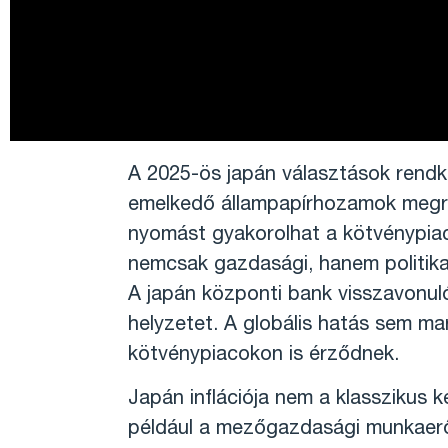
A 2025-ös japán választások rendkív
emelkedő állampapírhozamok megrend
nyomást gyakorolhat a kötvénypiac
nemcsak gazdasági, hanem politika
A japán központi bank visszavonulób
helyzetet. A globális hatás sem ma
kötvénypiacokon is érződnek.
Japán inflációja nem a klasszikus k
például a mezőgazdasági munkaerőhi