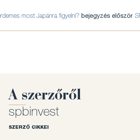
t érdemes most Japánra figyelni?
bejegyzés először
S
A szerzőről
spbinvest
SZERZŐ CIKKEI