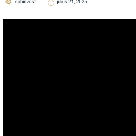
spbinvest
július 21, 2025