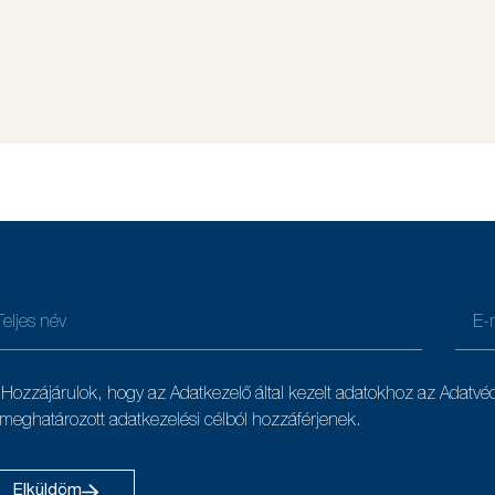
Hozzájárulok, hogy az Adatkezelő által kezelt adatokhoz az Adatvé
 meghatározott adatkezelési célból hozzáférjenek.
Elküldöm