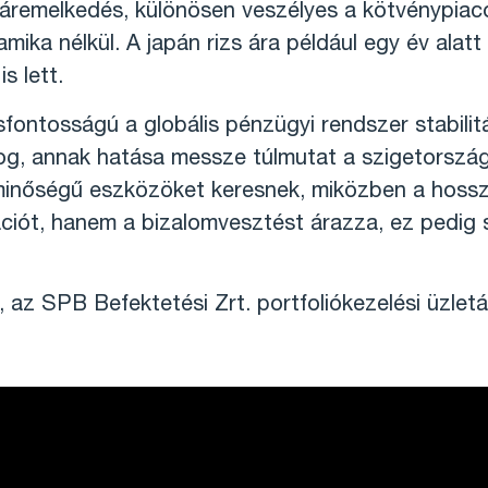
 áremelkedés, különösen veszélyes a kötvénypia
amika nélkül. A japán rizs ára például egy év al
s lett.
ontosságú a globális pénzügyi rendszer stabilit
g, annak hatása messze túlmutat a szigetország 
ó minőségű eszközöket keresnek, miközben a hossz
lációt, hanem a bizalomvesztést árazza, ez pedig
az SPB Befektetési Zrt. portfoliókezelési üzletá