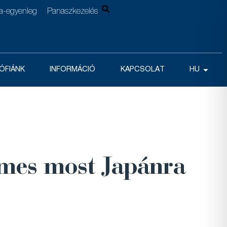
la-egyenleg
Panaszkezelés
ÓFIÁNK
INFORMÁCIÓ
KAPCSOLAT
HU
demes most Japánra