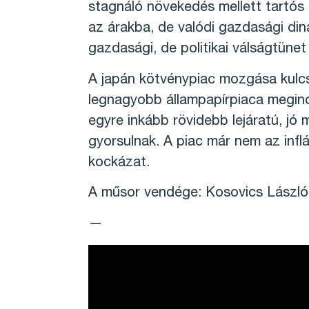
stagnáló növekedés mellett tartós
az árakba, de valódi gazdasági din
gazdasági, de politikai válságtünet i
A japán kötvénypiac mozgása kulcsf
legnagyobb állampapírpiaca megino
egyre inkább rövidebb lejáratú, j
gyorsulnak. A piac már nem az inf
kockázat.
A műsor vendége: Kosovics László, 
—