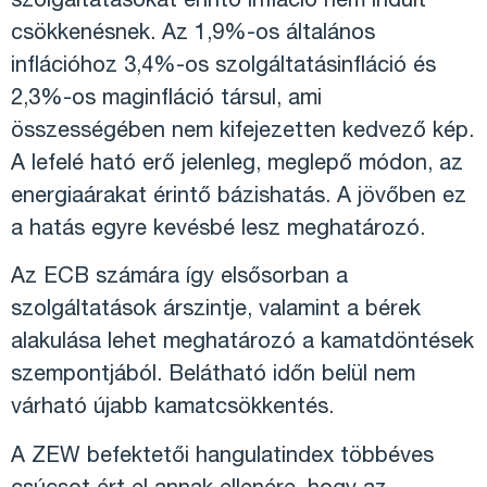
szolgáltatásokat érintő infláció nem indult
csökkenésnek. Az 1,9%-os általános
inflációhoz 3,4%-os szolgáltatásinfláció és
2,3%-os maginfláció társul, ami
összességében nem kifejezetten kedvező kép.
A lefelé ható erő jelenleg, meglepő módon, az
energiaárakat érintő bázishatás. A jövőben ez
a hatás egyre kevésbé lesz meghatározó.
Az ECB számára így elsősorban a
szolgáltatások árszintje, valamint a bérek
alakulása lehet meghatározó a kamatdöntések
szempontjából. Belátható időn belül nem
várható újabb kamatcsökkentés.
A ZEW befektetői hangulatindex többéves