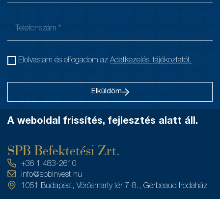
Elolvastam és elfogadom az
Adatkezelési tájékoztatót.
Elküldöm
A weboldal frissítés, fejlesztés alatt áll.
SPB Befektetési Zrt.
+36 1 483-2610
info@spbinvest.hu
1051 Budapest, Vörösmarty tér 7-8., Gerbeaud Irodaház