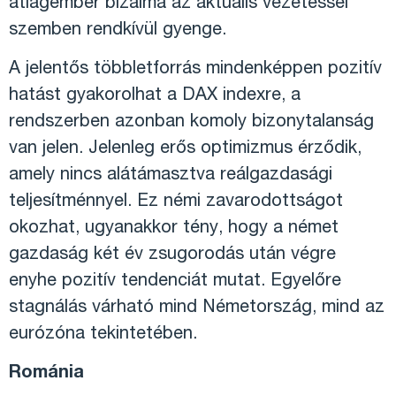
átlagember bizalma az aktuális vezetéssel
szemben rendkívül gyenge.
A jelentős többletforrás mindenképpen pozitív
hatást gyakorolhat a DAX indexre, a
rendszerben azonban komoly bizonytalanság
van jelen. Jelenleg erős optimizmus érződik,
amely nincs alátámasztva reálgazdasági
teljesítménnyel. Ez némi zavarodottságot
okozhat, ugyanakkor tény, hogy a német
gazdaság két év zsugorodás után végre
enyhe pozitív tendenciát mutat. Egyelőre
stagnálás várható mind Németország, mind az
eurózóna tekintetében.
Románia