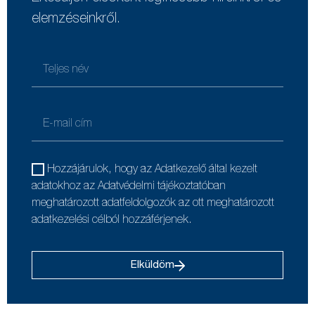
elemzéseinkről.
Hozzájárulok, hogy az Adatkezelő által kezelt
adatokhoz az Adatvédelmi tájékoztatóban
meghatározott adatfeldolgozók az ott meghatározott
adatkezelési célból hozzáférjenek.
Elküldöm