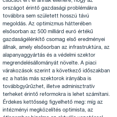
csúcsot ért el annak ellenére, hogy az
országot érintő gazdasági problémákra
továbbra sem született hosszú távú
megoldás. Az optimizmus hátterében
elsősorban az 500 milliárd euró értékű
gazdaságélénkítő csomag első eredményei
állnak, amely elsősorban az infrastruktúra, az
alapanyaggyártás és a védelmi szektor
megrendelésállományát növelte. A piaci
várakozások szerint a következő időszakban
ez a hatás más szektorok irányába is
továbbgyűrűzhet, illetve adminisztratív
terheket érintő reformokra is lehet számítani.
Érdekes kettősség figyelhető meg: míg az
intézményi megközelítés optimista, az