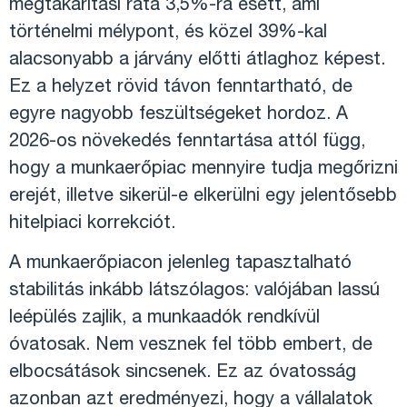
megtakarítási ráta 3,5%-ra esett, ami
történelmi mélypont, és közel 39%-kal
alacsonyabb a járvány előtti átlaghoz képest.
Ez a helyzet rövid távon fenntartható, de
egyre nagyobb feszültségeket hordoz. A
2026-os növekedés fenntartása attól függ,
hogy a munkaerőpiac mennyire tudja megőrizni
erejét, illetve sikerül-e elkerülni egy jelentősebb
hitelpiaci korrekciót.
A munkaerőpiacon jelenleg tapasztalható
stabilitás inkább látszólagos: valójában lassú
leépülés zajlik, a munkaadók rendkívül
óvatosak. Nem vesznek fel több embert, de
elbocsátások sincsenek. Ez az óvatosság
azonban azt eredményezi, hogy a vállalatok