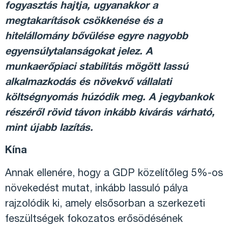
fogyasztás hajtja, ugyanakkor a
megtakarítások csökkenése és a
hitelállomány bővülése egyre nagyobb
egyensúlytalanságokat jelez. A
munkaerőpiaci stabilitás mögött lassú
alkalmazkodás és növekvő vállalati
költségnyomás húzódik meg. A jegybankok
részéről rövid távon inkább kivárás várható,
mint újabb lazítás.
Kína
Annak ellenére, hogy a GDP közelítőleg 5%-os
növekedést mutat, inkább lassuló pálya
rajzolódik ki, amely elsősorban a szerkezeti
feszültségek fokozatos erősödésének