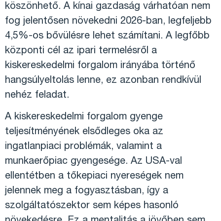
köszönhető. A kínai gazdaság várhatóan nem
fog jelentősen növekedni 2026-ban, legfeljebb
4,5%-os bővülésre lehet számítani. A legfőbb
központi cél az ipari termelésről a
kiskereskedelmi forgalom irányába történő
hangsúlyeltolás lenne, ez azonban rendkívül
nehéz feladat.
A kiskereskedelmi forgalom gyenge
teljesítményének elsődleges oka az
ingatlanpiaci problémák, valamint a
munkaerőpiac gyengesége. Az USA-val
ellentétben a tőkepiaci nyereségek nem
jelennek meg a fogyasztásban, így a
szolgáltatószektor sem képes hasonló