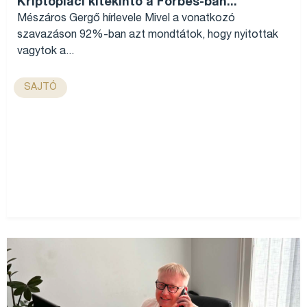
Kriptopiaci kitekintő a Forbes-ban...
Mészáros Gergő hírlevele Mivel a vonatkozó
szavazáson 92%-ban azt mondtátok, hogy nyitottak
vagytok a...
SAJTÓ