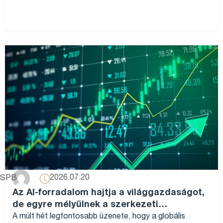
2026.07.20
SPB
Az AI-forradalom hajtja a világgazdaságot,
de egyre mélyülnek a szerkezeti
különbségek...
A múlt hét legfontosabb üzenete, hogy a globális