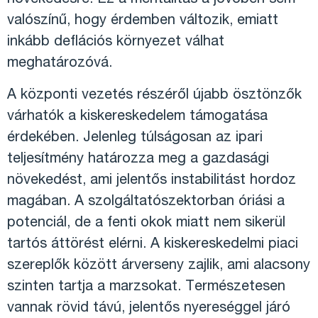
növekedésre. Ez a mentalitás a jövőben sem
valószínű, hogy érdemben változik, emiatt
inkább deflációs környezet válhat
meghatározóvá.
A központi vezetés részéről újabb ösztönzők
várhatók a kiskereskedelem támogatása
érdekében. Jelenleg túlságosan az ipari
teljesítmény határozza meg a gazdasági
növekedést, ami jelentős instabilitást hordoz
magában. A szolgáltatószektorban óriási a
potenciál, de a fenti okok miatt nem sikerül
tartós áttörést elérni. A kiskereskedelmi piaci
szereplők között árverseny zajlik, ami alacsony
szinten tartja a marzsokat. Természetesen
vannak rövid távú, jelentős nyereséggel járó