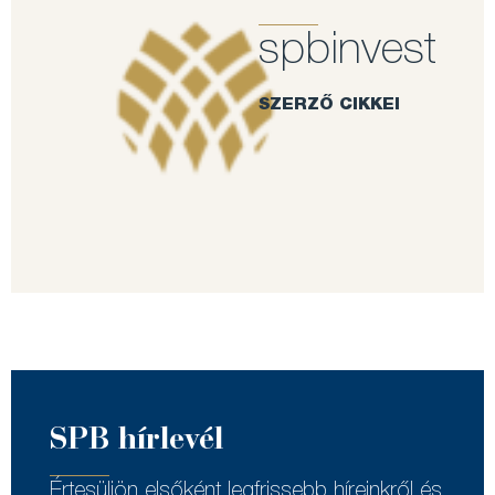
spbinvest
SZERZŐ CIKKEI
SPB hírlevél
Értesüljön elsőként legfrissebb híreinkről és