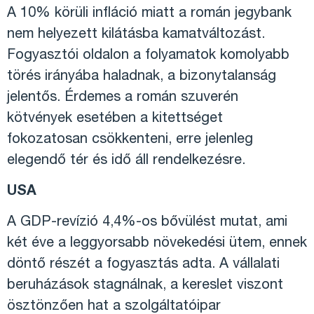
A 10% körüli infláció miatt a román jegybank
nem helyezett kilátásba kamatváltozást.
Fogyasztói oldalon a folyamatok komolyabb
törés irányába haladnak, a bizonytalanság
jelentős. Érdemes a román szuverén
kötvények esetében a kitettséget
fokozatosan csökkenteni, erre jelenleg
elegendő tér és idő áll rendelkezésre.
USA
A GDP-revízió 4,4%-os bővülést mutat, ami
két éve a leggyorsabb növekedési ütem, ennek
döntő részét a fogyasztás adta. A vállalati
beruházások stagnálnak, a kereslet viszont
ösztönzően hat a szolgáltatóipar