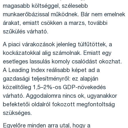
magasabb költséggel, szélesebb
munkaerőbázissal működnek. Bár nem emelnek
árakat, emiatt csökken a marzs, további
szűkülés várható.
A piaci várakozások jelenleg túlfűtöttek, a
kockázatokkal alig számolnak. Emiatt egy
esetleges lassulás komoly csalódást okozhat.
A Leading Index reálisabb képet ad a
gazdasági teljesítményről: ez alapján
közelítőleg 1,5–2%-os GDP-növekedés
várható. Aggodalomra nincs ok, ugyanakkor
befektetői oldalról fokozott megfontoltság
szükséges.
Egyelőre minden arra utal, hogy a