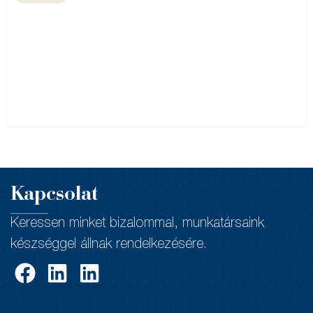
Kapcsolat
Keressen minket bizalommal, munkatársaink
készséggel állnak rendelkezésére.