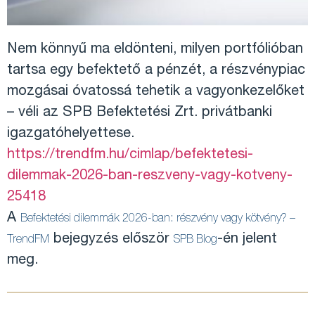
Nem könnyű ma eldönteni, milyen portfólióban
tartsa egy befektető a pénzét, a részvénypiac
mozgásai óvatossá tehetik a vagyonkezelőket
– véli az SPB Befektetési Zrt. privátbanki
igazgatóhelyettese.
https://trendfm.hu/cimlap/befektetesi-
dilemmak-2026-ban-reszveny-vagy-kotveny-
25418
A
Befektetési dilemmák 2026-ban: részvény vagy kötvény? –
bejegyzés először
-én jelent
TrendFM
SPB Blog
meg.