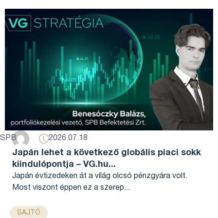
2026.07.18
SPB
Japán lehet a következő globális piaci sokk
kiindulópontja – VG.hu...
Japán évtizedeken át a világ olcsó pénzgyára volt.
Most viszont éppen ez a szerep...
SAJTÓ