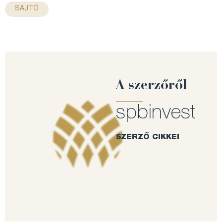
SAJTÓ
A szerzőről
spbinvest
SZERZŐ CIKKEI