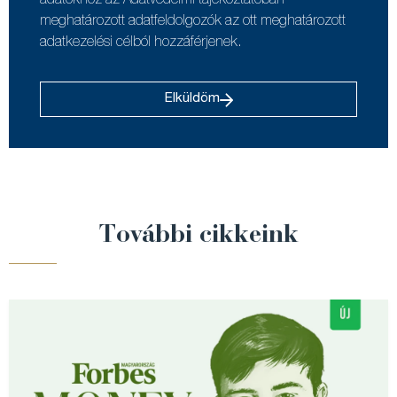
adatokhoz az Adatvédelmi tájékoztatóban
meghatározott adatfeldolgozók az ott meghatározott
adatkezelési célból hozzáférjenek.
Elküldöm
További cikkeink