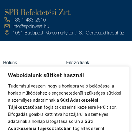
SPB Befektetési Zrt.
+36 1 483-2610
info@spbinvest.hu
1051 Budapest, Vörösmarty tér 7-8., Gerbeaud Irodaház
Rólunk
Filozófiánk
Közzétételek
Értékpapírszámla
Weboldalunk sütiket használ
Adatkezelés
egyenleg
Private Banking
Tudomásul veszem, hogy a honlapra való belépéssel a
Impresszum
Ügyféltájékoztató
honlap működéshez elengedhetetlenül szükséges sütikkel
Média
a személyes adataimnak a
Süti Adatkezelési
Sütik
Panaszkezelés
Tájékoztatóban
foglaltak szerinti kezelésre került sor.
Elfogadás gombra kattintva hozzájárul a személyes
Oldaltérkép
adatainak a honlap látogatása során a
Süti
Adatkezelési Tájékoztatóban
foglaltak szerint