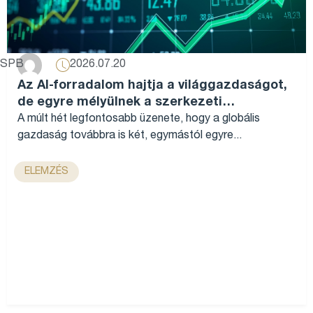
2026.07.20
SPB
Az AI-forradalom hajtja a világgazdaságot,
de egyre mélyülnek a szerkezeti
különbségek...
A múlt hét legfontosabb üzenete, hogy a globális
gazdaság továbbra is két, egymástól egyre...
ELEMZÉS