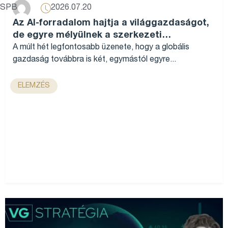
2026.07.20
SPB
Az AI-forradalom hajtja a világgazdaságot,
de egyre mélyülnek a szerkezeti
különbségek...
A múlt hét legfontosabb üzenete, hogy a globális
gazdaság továbbra is két, egymástól egyre...
ELEMZÉS