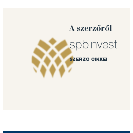
A szerzőről
spbinvest
SZERZŐ CIKKEI