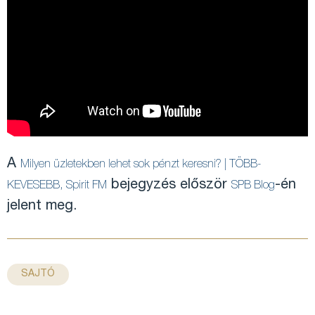
A
Milyen üzletekben lehet sok pénzt keresni? | TÖBB-
bejegyzés először
-én
KEVESEBB, Spirit FM
SPB Blog
jelent meg.
SAJTÓ