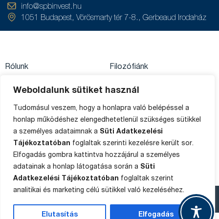
info@spbinvest.hu
1051 Budapest, Vörösmarty tér 7-8., Gerbeaud Irodaház
Rólunk
Filozófiánk
Közzétételek
Értékpapírszámla
Weboldalunk sütiket használ
Adatkezelés
egyenleg
Private Banking
Tudomásul veszem, hogy a honlapra való belépéssel a
Impresszum
Ügyféltájékoztató
honlap működéshez elengedhetetlenül szükséges sütikkel
Média
a személyes adataimnak a
Süti Adatkezelési
Sütik
Panaszkezelés
Tájékoztatóban
foglaltak szerinti kezelésre került sor.
Oldaltérkép
Elfogadás gombra kattintva hozzájárul a személyes
adatainak a honlap látogatása során a
Süti
Adatkezelési Tájékoztatóban
foglaltak szerint
analitikai és marketing célú sütikkel való kezeléséhez.
Copyright © 2015-2025 SPB Befektetési Zrt.
Elutasítás
Elfogadás