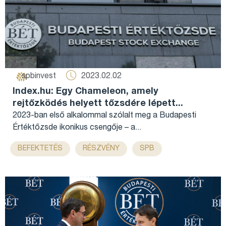
2023.02.02
spbinvest
Index.hu: Egy Chameleon, amely
rejtőzködés helyett tőzsdére lépett...
2023-ban első alkalommal szólalt meg a Budapesti
Értéktőzsde ikonikus csengője – a...
,
,
BEFEKTETÉS
RÉSZVÉNY
SPB