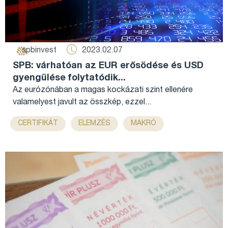
2023.02.07
spbinvest
SPB: várhatóan az EUR erősödése és USD
gyengülése folytatódik...
Az eurózónában a magas kockázati szint ellenére
valamelyest javult az összkép, ezzel...
,
,
,
,
,
CERTIFIKÁT
ELEMZÉS
MAKRÓ