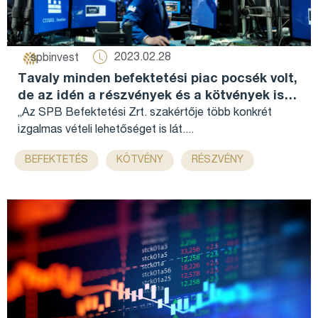
2023.02.28
spbinvest
Tavaly minden befektetési piac pocsék volt,
de az idén a részvények és a kötvények is
ígéretesek – SPB a Telex.hu-n...
„Az SPB Befektetési Zrt. szakértője több konkrét
izgalmas vételi lehetőséget is lát....
,
,
,
BEFEKTETÉS
KÖTVÉNY
RÉSZVÉNY