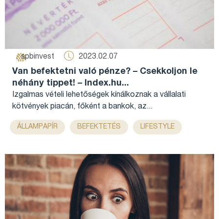
2023.02.07
spbinvest
Van befektetni való pénze? – Csekkoljon le
néhány tippet! – Index.hu...
Izgalmas vételi lehetőségek kínálkoznak a vállalati
kötvények piacán, főként a bankok, az...
,
,
,
,
ÁLLAMPAPÍR
BEFEKTETÉS
LIFESTYLE