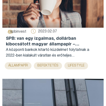
2023.02.07
spbinvest
SPB: van egy izgalmas, dollárban
kibocsátott magyar állampapír –
Portfolio.hu...
A központi bankok kitartó küzdelmet folytatnak a
2022-ben kialakult váratlan és erőteljes...
,
,
,
,
ÁLLAMPAPÍR
BEFEKTETÉS
LIFESTYLE