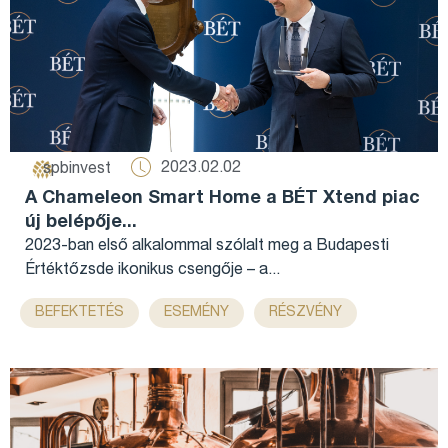
2023.02.02
spbinvest
A Chameleon Smart Home a BÉT Xtend piac
új belépője...
2023-ban első alkalommal szólalt meg a Budapesti
Értéktőzsde ikonikus csengője – a...
,
,
,
BEFEKTETÉS
ESEMÉNY
RÉSZVÉNY