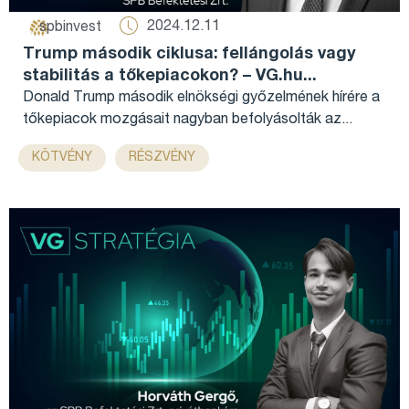
2024.12.11
spbinvest
Trump második ciklusa: fellángolás vagy
stabilitás a tőkepiacokon? – VG.hu...
Donald Trump második elnökségi győzelmének hírére a
tőkepiacok mozgásait nagyban befolyásolták az...
,
KÖTVÉNY
RÉSZVÉNY