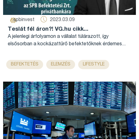
2023.03.09
spbinvest
Teslát fél áron?! VG.hu cikk...
A jelenlegi árfolyamon a vállalat túlárazott, így
elsősorban a kockázattűrő befektetőknek érdemes...
,
,
,
,
BEFEKTETÉS
ELEMZÉS
LIFESTYLE