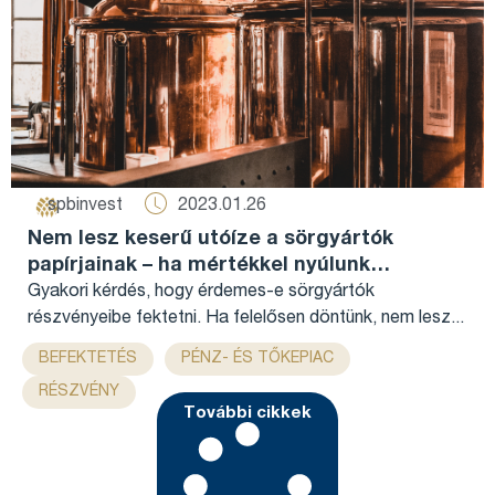
2023.01.26
spbinvest
Nem lesz keserű utóíze a sörgyártók
papírjainak – ha mértékkel nyúlunk
hozzájuk...
Gyakori kérdés, hogy érdemes-e sörgyártók
részvényeibe fektetni. Ha felelősen döntünk, nem lesz...
,
,
,
BEFEKTETÉS
PÉNZ- ÉS TŐKEPIAC
RÉSZVÉNY
További cikkek