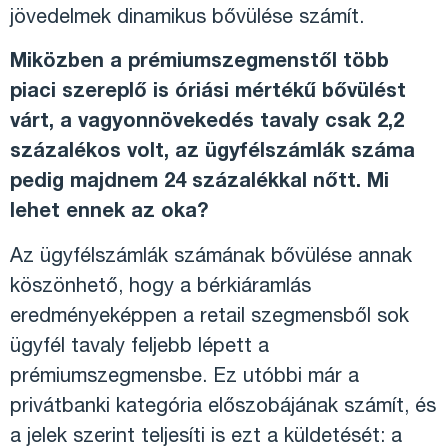
jövedelmek dinamikus bővülése számít.
Miközben a prémiumszegmenstől több
piaci szereplő is óriási mértékű bővülést
várt, a vagyonnövekedés tavaly csak 2,2
százalékos volt, az ügyfélszámlák száma
pedig majdnem 24 százalékkal nőtt. Mi
lehet ennek az oka?
Az ügyfélszámlák számának bővülése annak
köszönhető, hogy a bérkiáramlás
eredményeképpen a retail szegmensből sok
ügyfél tavaly feljebb lépett a
prémiumszegmensbe. Ez utóbbi már a
privátbanki kategória előszobájának számít, és
a jelek szerint teljesíti is ezt a küldetését: a