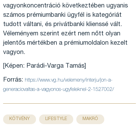
vagyonkoncentráció következtében ugyanis
számos prémiumbanki ügyfél is kategóriát
tudott váltani, és privátbanki klienssé vált.
Véleményem szerint ezért nem nőtt olyan
jelentős mértékben a prémiumoldalon kezelt
vagyon.
[Képen: Parádi-Varga Tamás]
Forrás:
https://www.vg.hu/velemeny/interju/jon-a-
generaciovaltas-a-vagyonos-ugyfeleknel-2-1527002/
,
,
,
,
KÖTVÉNY
LIFESTYLE
MAKRÓ