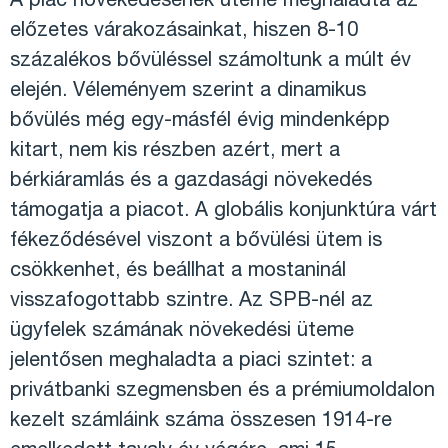
A piac növekedésének üteme meghaladta az
előzetes várakozásainkat, hiszen 8-10
százalékos bővüléssel számoltunk a múlt év
elején. Véleményem szerint a dinamikus
bővülés még egy-másfél évig mindenképp
kitart, nem kis részben azért, mert a
bérkiáramlás és a gazdasági növekedés
támogatja a piacot. A globális konjunktúra várt
fékeződésével viszont a bővülési ütem is
csökkenhet, és beállhat a mostaninál
visszafogottabb szintre. Az SPB-nél az
ügyfelek számának növekedési üteme
jelentősen meghaladta a piaci szintet: a
privátbanki szegmensben és a prémiumoldalon
kezelt számláink száma összesen 1914-re