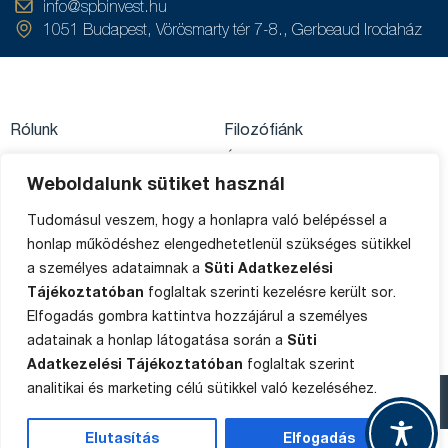
info@spbinvest.hu
1051 Budapest, Vörösmarty tér 7-8., Gerbeaud Irodaház
Rólunk
Filozófiánk
Közzétételek
Értékpapírszámla
Weboldalunk sütiket használ
Adatkezelés
egyenleg
Private Banking
Impresszum
Tudomásul veszem, hogy a honlapra való belépéssel a
Ügyféltájékoztató
honlap működéshez elengedhetetlenül szükséges sütikkel
Média
Sütik
a személyes adataimnak a
Süti Adatkezelési
Panaszkezelés
Tájékoztatóban
foglaltak szerinti kezelésre került sor.
Oldaltérkép
Elfogadás gombra kattintva hozzájárul a személyes
adatainak a honlap látogatása során a
Süti
Adatkezelési Tájékoztatóban
foglaltak szerint
analitikai és marketing célú sütikkel való kezeléséhez.
Copyright © 2015-2025 SPB Befektetési Zrt.
Elutasítás
Elfogadás