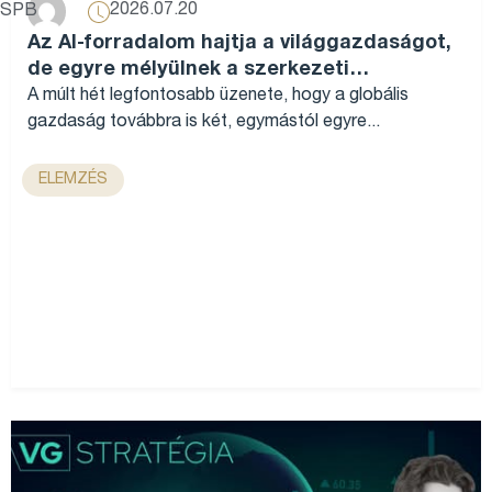
2026.07.20
SPB
Az AI-forradalom hajtja a világgazdaságot,
de egyre mélyülnek a szerkezeti
különbségek...
A múlt hét legfontosabb üzenete, hogy a globális
gazdaság továbbra is két, egymástól egyre...
ELEMZÉS