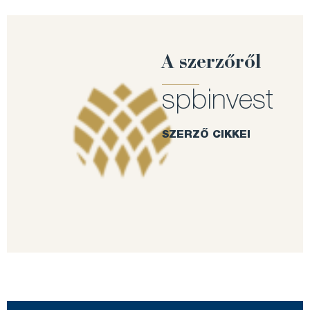
A szerzőről
spbinvest
SZERZŐ CIKKEI