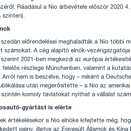
észéről. Ráadásul a Nio árbevétele először 2020 4
 szinten).
amok
szedán előrendelései meghaladták a Nio többi mod
ét számokat. A cég alapító elnök-vezérigazgatója 
ei szerint 2021-ben megkezdi az európai értékesít
 felelős részlege Münchenben, valamint a kutatás 
. Arról nem is beszélve, hogy – miként a Deutsch
ublikálása után megerősítette – a Nio az amerikai 
zintén komoly távlatokat nyithat a vállalat szám
osautó-gyártást is elérte
értékelésekor a Nio elnöke kifejtette még, hogy 
edett igény, illetve az Egyesült Államok és Kína