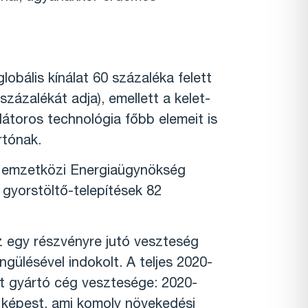
lobális kínálat 60 százaléka felett
zázalékát adja), emellett a kelet-
látoros technológia főbb elemeit is
rtónak.
a Nemzetközi Energiaügynökség
s gyorstöltő-telepítések 82
z egy részvényre jutó veszteség
engülésével indokolt. A teljes 2020-
at gyártó cég vesztesége: 2020-
z képest, ami komoly növekedési