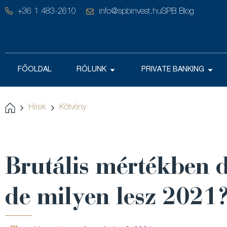
+36 1 483-2610
info@spbinvest.hu
SPB Blog
FŐOLDAL
RÓLUNK
PRIVATE BANKING
Hírek
Kötvény
Brutális mértékben d
de milyen lesz 2021