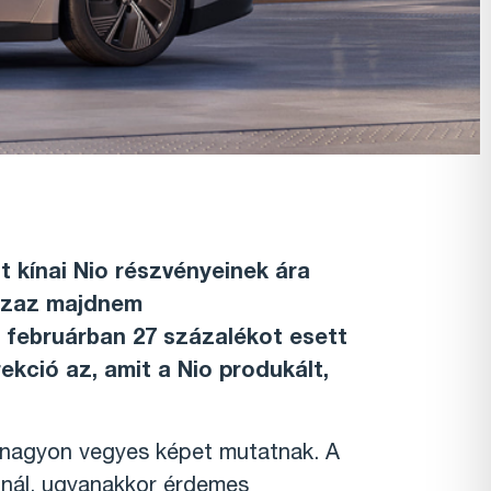
t kínai Nio részvényeinek ára
 azaz majdnem
 februárban 27 százalékot esett
kció az, amit a Nio produkált,
k nagyon vegyes képet mutatnak. A
nál, ugyanakkor érdemes