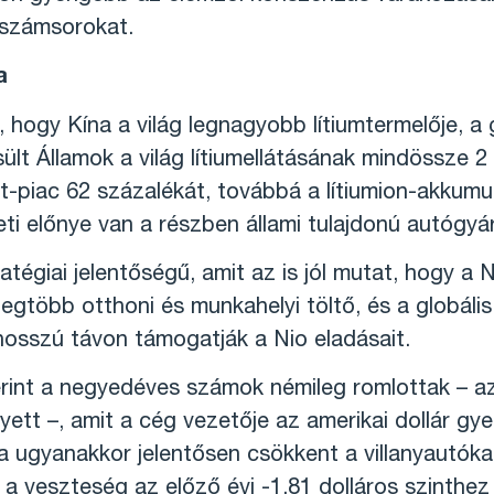
 számsorokat.
a
 hogy Kína a világ legnagyobb lítiumtermelője, a g
t Államok a világ lítiumellátásának mindössze 2 s
lt-piac 62 százalékát, továbbá a lítiumion-akkumu
zeti előnye van a részben állami tulajdonú autógyá
atégiai jelentőségű, amit az is jól mutat, hogy 
 legtöbb otthoni és munkahelyi töltő, és a globáli
 hosszú távon támogatják a Nio eladásait.
zerint a negyedéves számok némileg romlottak – a
lyett –, amit a cég vezetője az amerikai dollár gy
va ugyanakkor jelentősen csökkent a villanyautók
 a veszteség az előző évi -1,81 dolláros szinthe