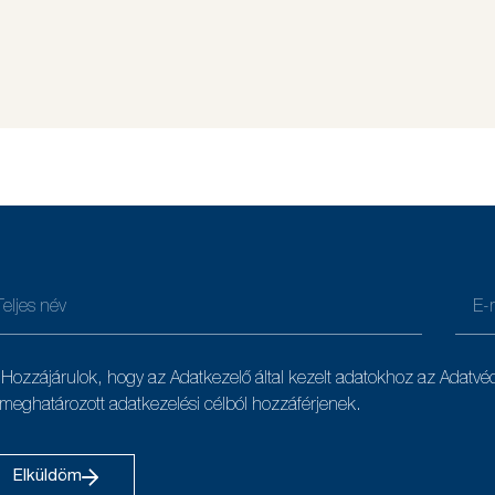
Hozzájárulok, hogy az Adatkezelő által kezelt adatokhoz az Adatvé
 meghatározott adatkezelési célból hozzáférjenek.
Elküldöm