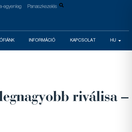
la-egyenleg
Panaszkezelés
ÓFIÁNK
INFORMÁCIÓ
KAPCSOLAT
HU
legnagyobb riválisa –