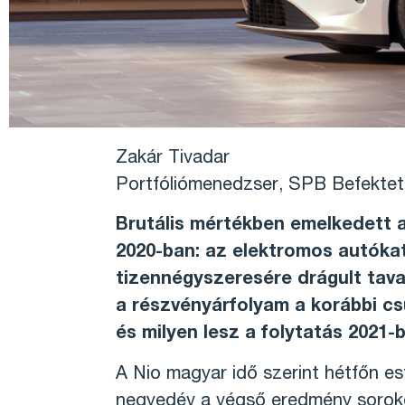
Zakár Tivadar
Portfóliómenedzser, SPB Befekteté
Brutális mértékben emelkedett a
2020-ban: az elektromos autókat
tizennégyszeresére drágult tava
a részvényárfolyam a korábbi cs
és milyen lesz a folytatás 2021-
A Nio magyar idő szerint hétfőn e
negyedév a végső eredmény sorok