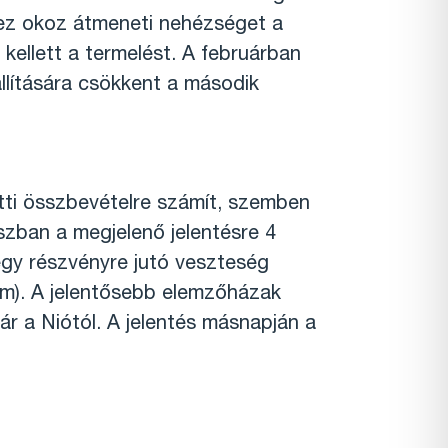
l ez okoz átmeneti nehézséget a
kellett a termelést. A februárban
llítására csökkent a második
zötti összbevételre számít, szemben
aszban a megjelenő jelentésre 4
egy részvényre jutó veszteség
yam). A jelentősebb elemzőházak
ár a Niótól. A jelentés másnapján a