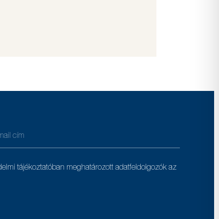
delmi tájékoztatóban meghatározott adatfeldolgozók az