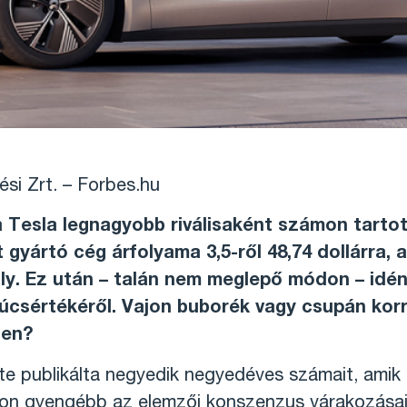
si Zrt. – Forbes.hu
 Tesla legnagyobb riválisaként számon tartot
 gyártó cég árfolyama 3,5-ről 48,74 dollárra,
ly. Ez után – talán nem meglepő módon – idén
úcsértékéről. Vajon buborék vagy csupán korre
ben?
ste publikálta negyedik negyedéves számait, ami
on gyengébb az elemzői konszenzus várakozásai