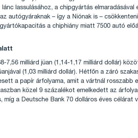
ási lánc lassulásához, a chipgyártás elmaradásáva
az autógyáraknak – így a Niónak is – csökkenteni 
gyártókapacitás a chiphiány miatt 7500 autó előá
alatt
-7,56 milliárd jüan (1,14-1,17 milliárd dollár) kö
üanjával (1,03 milliárd dollár). Hétfőn a záró szak
ett a papír árfolyama, amit a vártnál rosszabb 
zakaszban közel 9 százalékot emelkedett az árfol
, míg a Deutsche Bank 70 dolláros éves célárat v