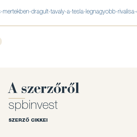
s-mertekben-dragult-tavaly-a-tesla-legnagyobb-rivalis
,
,
,
,
A szerzőről
spbinvest
SZERZŐ CIKKEI