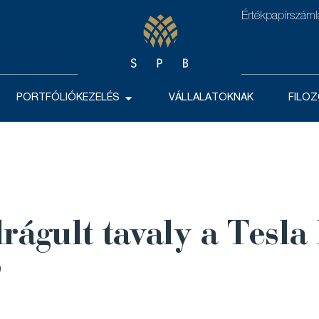
Értékpapírszám
PORTFÓLIÓKEZELÉS
VÁLLALATOKNAK
FILOZ
rágult tavaly a Tesla 
?