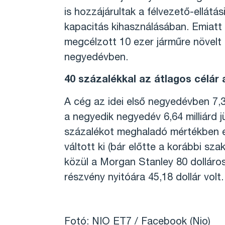
is hozzájárultak a félvezető-ellát
kapacitás kihasználásában. Emiatt 
megcélzott 10 ezer járműre növelt 
negyedévben.
40 százalékkal az átlagos célár 
A cég az idei első negyedévben 7,38
a negyedik negyedév 6,64 milliárd j
százalékot meghaladó mértékben es
váltott ki (bár előtte a korábbi s
közül a Morgan Stanley 80 dolláros
részvény nyitóára 45,18 dollár volt.
Fotó: NIO ET7 / Facebook (Nio)