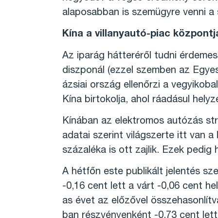
alaposabban is szemügyre venni a
Kína a villanyautó-piac központj
Az iparág hátteréről tudni érdemes,
diszponál (ezzel szemben az Egyesül
ázsiai ország ellenőrzi a vegyikoba
Kína birtokolja, ahol ráadásul hely
Kínában az elektromos autózás str
adatai szerint világszerte itt van a
százaléka is ott zajlik. Ezek pedig
A hétfőn este publikált jelentés s
-0,16 cent lett a várt -0,06 cent he
as évet az előzővel összehasonlít
ban részvényenként -0,73 cent lett