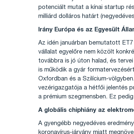
potenciált mutat a kínai startup r
milliárd dolláros határt (negyedéves
Irány Európa és az Egyesült Áll
Az idén januárban bemutatott ET7 
vállalat egyelőre nem közölt konkr
továbbra is jó úton halad, és terv
is működik a gyár formatervezésért
Oxfordban és a Szilícium-völgyben
vezérigazgatója a hétfői jelentés p
a prémium szegmensben. Ez pedig s
A globális chiphiány az elektrom
A gyengébb negyedéves eredmények 
koronavírus-járvány miatt megnövek