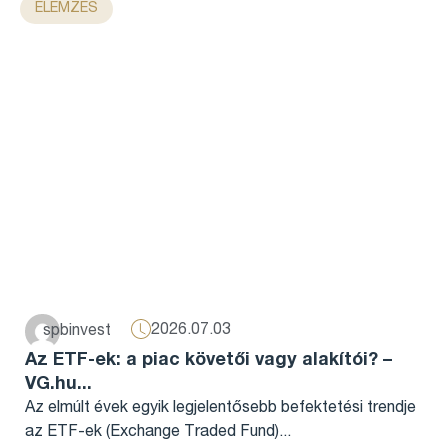
ELEMZÉS
2026.07.03
spbinvest
Az ETF-ek: a piac követői vagy alakítói? –
VG.hu...
Az elmúlt évek egyik legjelentősebb befektetési trendje
az ETF-ek (Exchange Traded Fund)...