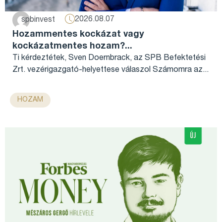
2026.08.07
spbinvest
Hozammentes kockázat vagy
kockázatmentes hozam?...
Ti kérdeztétek, Sven Doernbrack, az SPB Befektetési
Zrt. vezérigazgató-helyettese válaszol Számomra az...
HOZAM