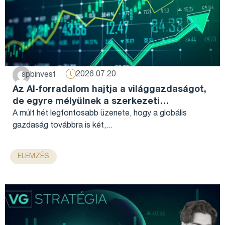
2026.07.20
spbinvest
Az AI-forradalom hajtja a világgazdaságot,
de egyre mélyülnek a szerkezeti
különbségek...
A múlt hét legfontosabb üzenete, hogy a globális
gazdaság továbbra is két,...
ELEMZÉS