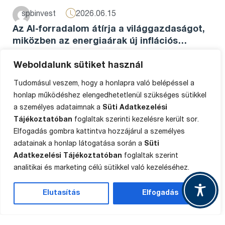
2026.06.15
spbinvest
Az AI-forradalom átírja a világgazdaságot,
miközben az energiaárak új inflációs
hullámot indíthatnak...
Az AI lett a globális növekedés új motorja A világ
Weboldalunk sütiket használ
tőkepiacain továbbra...
Tudomásul veszem, hogy a honlapra való belépéssel a
honlap működéshez elengedhetetlenül szükséges sütikkel
ELEMZÉS
a személyes adataimnak a
Süti Adatkezelési
Tájékoztatóban
foglaltak szerinti kezelésre került sor.
Elfogadás gombra kattintva hozzájárul a személyes
adatainak a honlap látogatása során a
Süti
Adatkezelési Tájékoztatóban
foglaltak szerint
analitikai és marketing célú sütikkel való kezeléséhez.
Elutasítás
Elfogadás