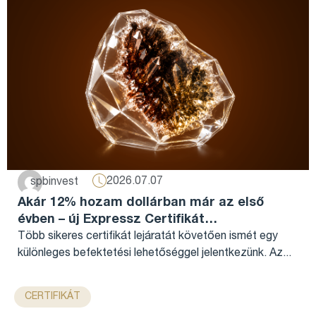
2026.07.07
spbinvest
Akár 12% hozam dollárban már az első
évben – új Expressz Certifikát
bányatársaságokra...
Több sikeres certifikát lejáratát követően ismét egy
különleges befektetési lehetőséggel jelentkezünk. Az...
CERTIFIKÁT