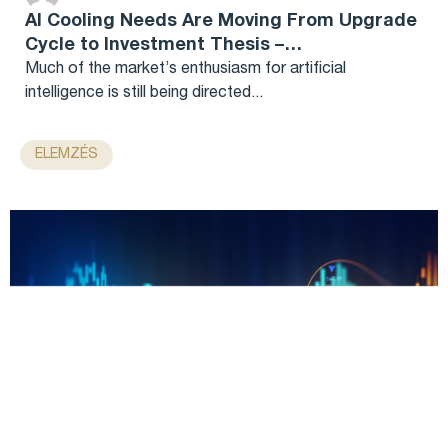
AI Cooling Needs Are Moving From Upgrade
Cycle to Investment Thesis –
Investing.com...
Much of the market’s enthusiasm for artificial
intelligence is still being directed...
ELEMZÉS